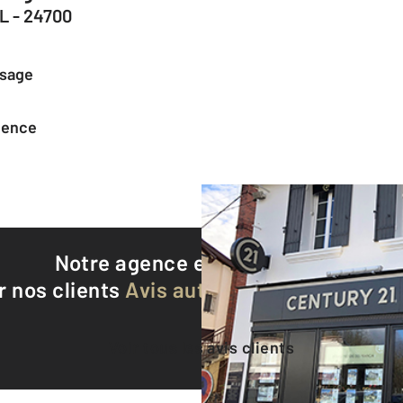
 - 24700
ssage
agence
Notre agence est notée
9,1/10
r nos clients
Avis authentifiés par Qualite
Voir tous les avis clients