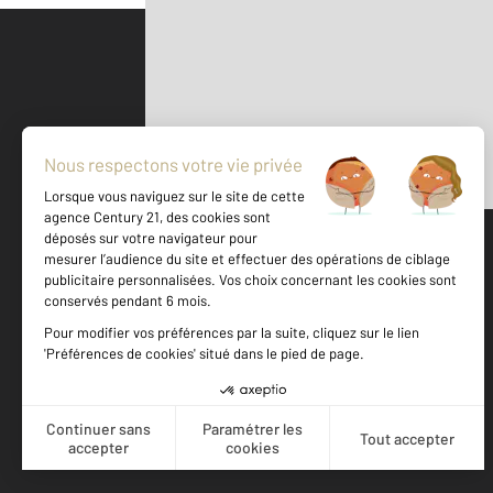
Parlons de vous, parlons biens
500 m
©
Mappy
Votre agence est notée
Achat
Location
Vente
Gestion
9,1
/
10
9,6/10