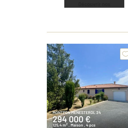
Découvrir nos
offres
MONTPON MENESTEROL 24
294 000 €
2
125,4 m
, Maison
, 4 pcs