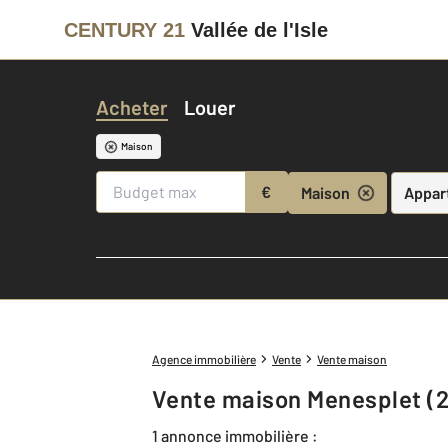
CENTURY 21
Vallée de l'Isle
Acheter
Louer
Maison
€
Maison
Appar
Agence immobilière
Vente
Vente maison
Vente maison Menesplet (
1 annonce immobilière :