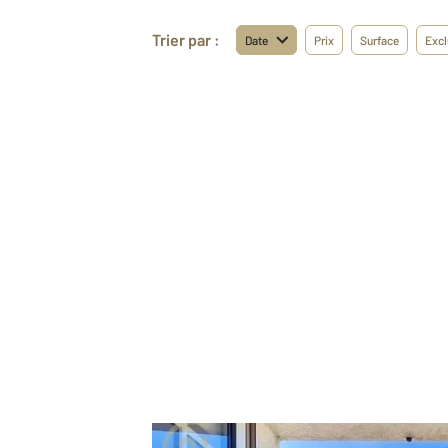
Trier par :
Date
Prix
Surface
Excl