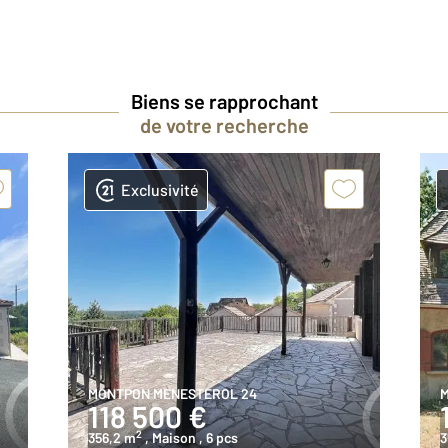
Biens se rapprochant
de votre recherche
Exclusivité
MONTPON MENESTEROL 24
118 500 €
2
356,2 m
, Maison
, 6 pcs
3