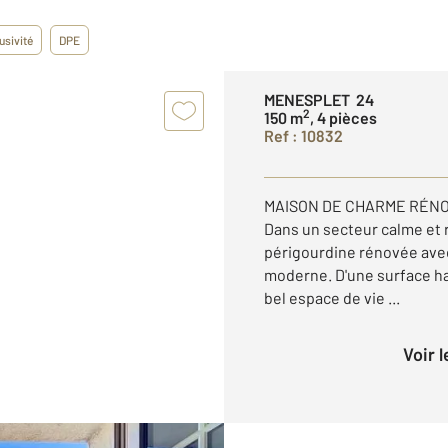
usivité
DPE
MENESPLET 24
2
150 m
, 4 pièces
Ref : 10832
MAISON DE CHARME RÉNO
Dans un secteur calme et
périgourdine rénovée avec 
moderne. D'une surface hab
bel espace de vie ...
Voir 