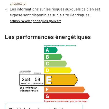
cliquez ici
Les informations sur les risques auxquels ce bien est
exposé sont disponibles sur le site Géorisques :
https://www.georisques.gouv.fr/
Les performances énergétiques
logement extrêmement performant
consommation
(énergie primaire)
émissions
268
58
2
2
kg CO
/m
.an
kWh/m
.an
2
261 kWh/m²/an
d'énergie finale
logement extrêmement peu performant
*