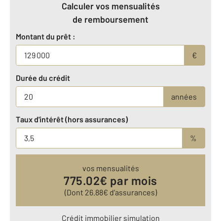
Calculer vos mensualités
de remboursement
Montant du prêt :
€
Durée du crédit
années
Taux d'intérêt (hors assurances)
%
vos mensualités
775.02
€ par mois
(Dont
26.88
€ d’assurances)
Crédit immobilier simulation