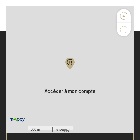
+
-
Parlons de vous, parlons biens
Votre compte :
Accéder à mon compte
500 m
©
Mappy