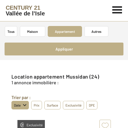
CENTURY 21
Vallée de l'Isle
Tous
Maison
Appartement
Autres
Appliquer
Location appartement Mussidan (24)
1 annonce immobilière :
Trier par :
Date
Prix
Surface
Exclusivité
DPE
Exclusivité