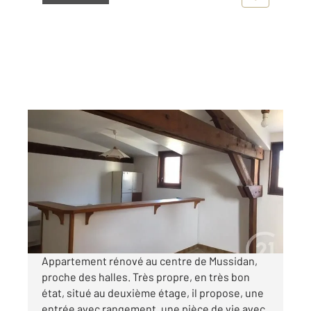
MUSSIDAN 24
2
52,20 m
, 2 pièces
Ref : 10997
Appartement F2 à louer
400 €
par mois charges comprises
Appartement rénové au centre de Mussidan,
proche des halles. Très propre, en très bon
état, situé au deuxième étage, il propose, une
entrée avec rangement, une pièce de vie avec