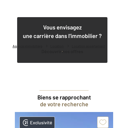
1
Vous envisagez
une carrière dans l'immobilier ?
Agence immobilière
Location
Location appartement
Découvrir nos offres
Biens se rapprochant
de votre recherche
Exclusivité