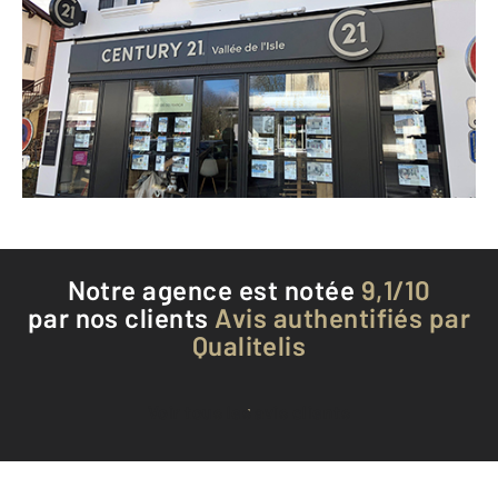
6 place Aurélien Brugère
MONTPON MENESTEROL - 24700
Envoyer un message
Téléphoner à l'agence
Notre agence est notée
9,1/10
par nos clients
Avis authentifiés par
Qualitelis
Voir tous les avis clients