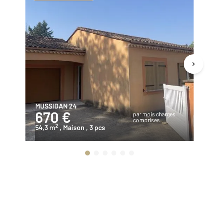
MUSSIDAN 24
MU
670 €
9
par mois charges
comprises
2
54,3 m
, Maison
, 3 pcs
15