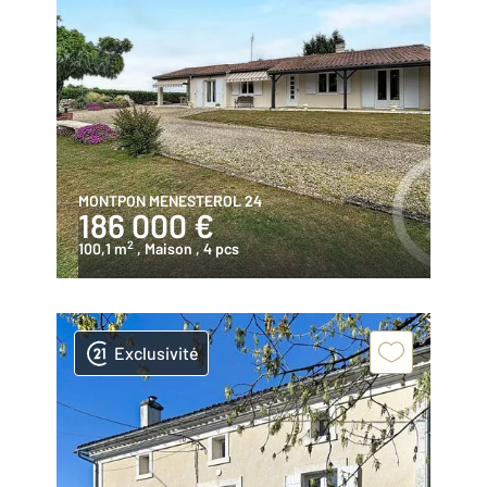
MONTPON MENESTEROL 24
186 000 €
2
100,1 m
, Maison
, 4 pcs
Exclusivité