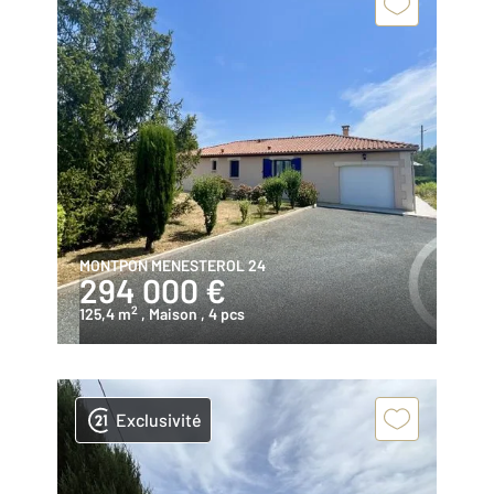
MONTPON MENESTEROL 24
294 000 €
2
125,4 m
, Maison
, 4 pcs
Exclusivité