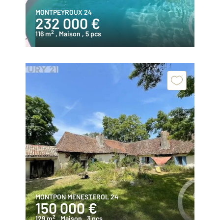
MONTPEYROUX 24
232 000 €
2
116 m
, Maison
, 5 pcs
MONTPON MENESTEROL 24
150 000 €
2
129 m
, Maison
, 3 pcs