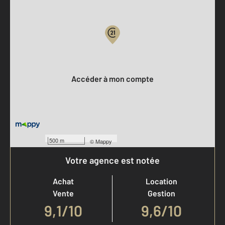
Parlons de vous, parlons biens
Votre compte :
Accéder à mon compte
500 m
©
Mappy
Votre agence est notée
Achat
Location
Vente
Gestion
9,1
/
10
9,6/10