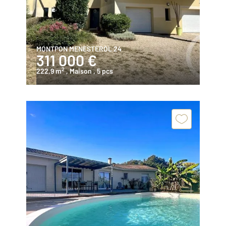
MONTPON MENESTEROL 24
311 000 €
2
222,9 m
, Maison
, 5 pcs