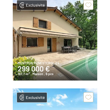
Exclusivité
MONTPON MENESTEROL 24
299 000 €
2
167,7 m
, Maison
, 6 pcs
Exclusivité