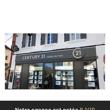
CENTURY 21 Vallée de l'Isle
6 place Aurélien Brugère
MONTPON MENESTEROL - 24700
Envoyer un message
Téléphoner à l'agence
Notre agence est notée
9,1/10