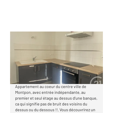
MONTPON MENESTEROL 24
2
71 m
, 3 pièces
Ref : 11241
Appartement F3 à louer
520 €
par mois charges comprises
Appartement au coeur du centre ville de
Montpon, avec entrée indépendante, au
premier et seul étage au dessus d'une banque,
ca qui signifie pas de bruit des voisins du
dessus ou du dessous !!. Vous découvrirez un