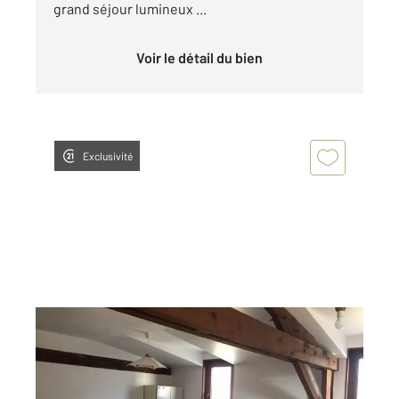
grand séjour lumineux ...
Voir le détail du bien
Exclusivité
MUSSIDAN 24
2
52,20 m
, 2 pièces
Ref : 10997
Appartement F2 à louer