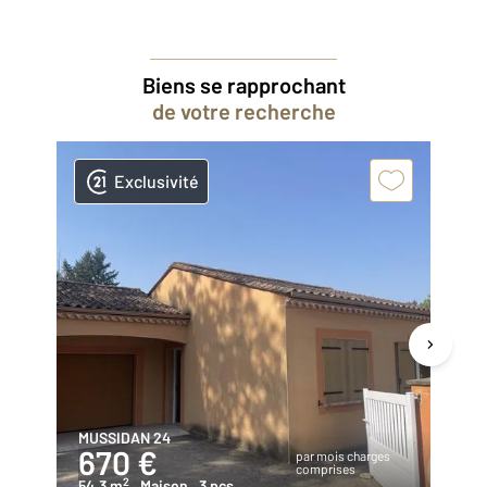
Biens se rapprochant
de votre recherche
Exclusivité
MUSSIDAN 24
M
670 €
8
par mois charges
comprises
2
54,3 m
, Maison
, 3 pcs
82