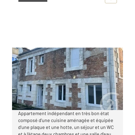
MONTPON MENESTEROL 24
2
47 m
, 3 pièces
Ref : 11290
Appartement à louer
595 €
par mois charges comprises
Appartement indépendant en très bon état
composé d'une cuisine aménagée et équipée
d'une plaque et une hotte, un séjour et un WC
et à l'étage deux chambres et une salle d'eau