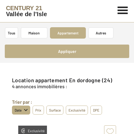
CENTURY 21
Vallée de l'Isle
Tous
Maison
Appartement
Autres
Appliquer
Location appartement En dordogne (24)
4 annonces immobilières :
Trier par :
Date
Prix
Surface
Exclusivité
DPE
Exclusivité