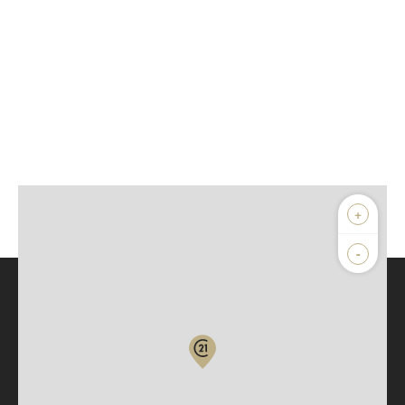
+
-
Parlons de vous, parlons biens
Votre compte :