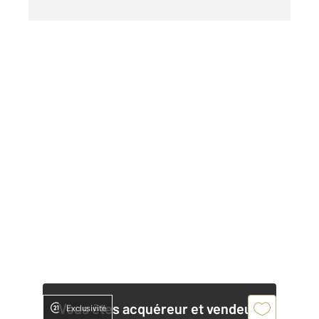
Vous êtes acquéreur et vendeur,
Exclusivité