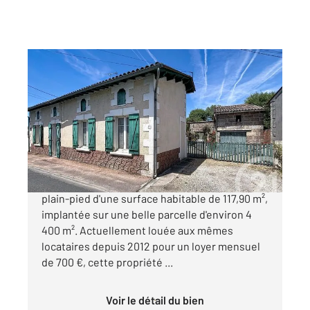
MONTPON MENESTEROL 24
2
117,90 m
, 3 pièces
Ref : 10763
Maison à vendre
123 500 €
En exclusivité, découvrez cette maison de
plain-pied d'une surface habitable de 117,90 m²,
implantée sur une belle parcelle d'environ 4
400 m². Actuellement louée aux mêmes
locataires depuis 2012 pour un loyer mensuel
de 700 €, cette propriété ...
Voir le détail du bien