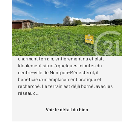
MONTPON MENESTEROL 24
2
1754 m
Ref : 11166
Terrain à vendre
31 500 €
CENTURY 21 Vallée de l'Isle vous propose ce
charmant terrain, entièrement nu et plat.
Idéalement situé à quelques minutes du
centre-ville de Montpon-Ménestérol, il
bénéficie d'un emplacement pratique et
recherché. Le terrain est déjà borné, avec les
réseaux ...
Voir le détail du bien