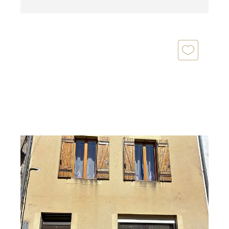
MONTPON MENESTEROL 24
2
115 m
, 5 pièces
Ref : 10694
Maison à vendre
139 500 €