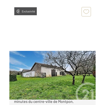
Exclusivité
MONTPON MENESTEROL 24
2
0 m
, 7 pièces
Ref : 10820
Maison à vendre
60 000 €
EN EXCLUSIVITE : Située à seulement 10
minutes du centre-ville de Montpon,