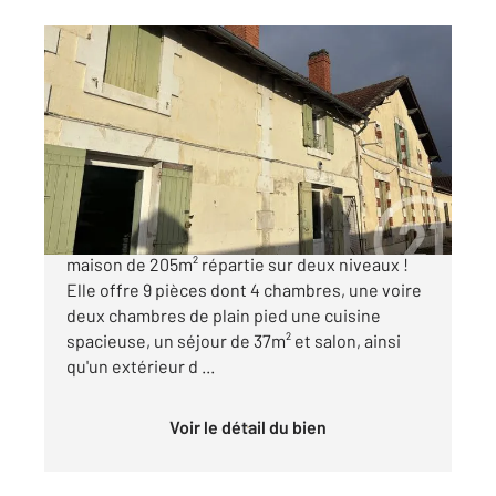
MONTPON MENESTEROL 24
2
205 m
, 9 pièces
Ref : 9947
Maison à vendre
113 000 €
À vendre à MontponMénestérol (24700),
maison de 205m² répartie sur deux niveaux !
Elle offre 9 pièces dont 4 chambres, une voire
deux chambres de plain pied une cuisine
spacieuse, un séjour de 37m² et salon, ainsi
qu'un extérieur d ...
Voir le détail du bien