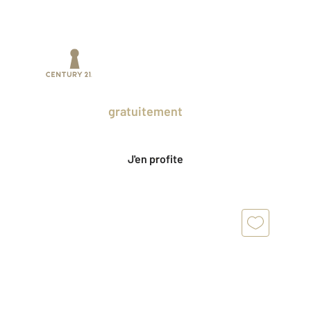
Prenez un temps d'avance sur le marché
en profitant
gratuitement
des Ventes
Privées CENTURY 21.
J'en profite