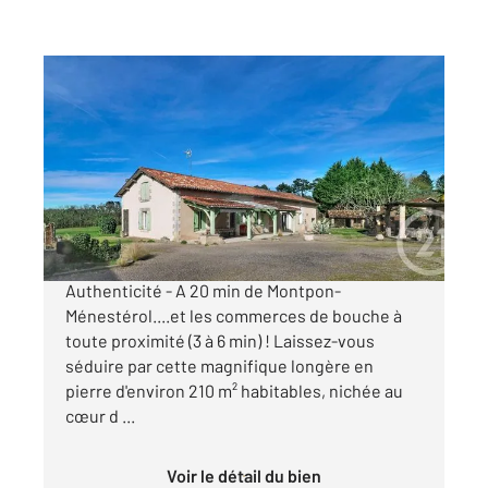
MONTPON MENESTEROL 24
2
212 m
, 9 pièces
Ref : 11062
Maison à vendre
349 000 €
Charmante Longère Calme, Nature et
Authenticité - A 20 min de Montpon-
Ménestérol....et les commerces de bouche à
toute proximité (3 à 6 min) ! Laissez-vous
séduire par cette magnifique longère en
pierre d'environ 210 m² habitables, nichée au
cœur d ...
Voir le détail du bien