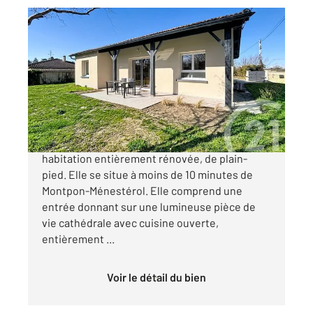
ST BARTHELEMY DE BELLEGARDE 24
2
90 m
, 4 pièces
Ref : 11076
Maison à vendre
174 000 €
Century 21 Vallée de l'Isle vous propose cette
habitation entièrement rénovée, de plain-
pied. Elle se situe à moins de 10 minutes de
Montpon-Ménestérol. Elle comprend une
entrée donnant sur une lumineuse pièce de
vie cathédrale avec cuisine ouverte,
entièrement ...
Voir le détail du bien