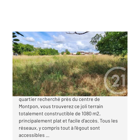
MONTPON MENESTEROL 24
2
1083 m
Ref : 11175
Terrain à vendre
41 000 €
CENTRE MONTPON - Beau terrain ! Dans un
quartier recherché près du centre de
Montpon, vous trouverez ce joli terrain
totalement constructible de 1080 m2,
principalement plat et facile d'accès. Tous les
réseaux, y compris tout à l'égout sont
accessibles ...