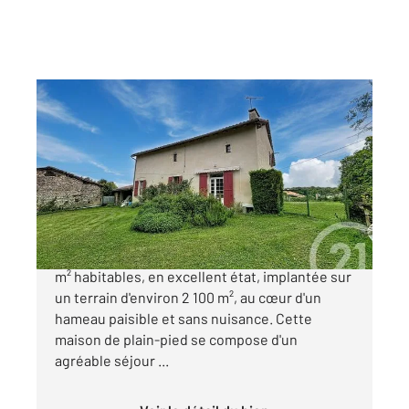
LA JEMAYE PONTEYRAUD 24
2
113,20 m
, 4 pièces
Ref : 11139
Maison à vendre
165 500 €
Maison de charme en exclusivité Environ 113
m² habitables, en excellent état, implantée sur
un terrain d'environ 2 100 m², au cœur d'un
hameau paisible et sans nuisance. Cette
maison de plain-pied se compose d'un
agréable séjour ...