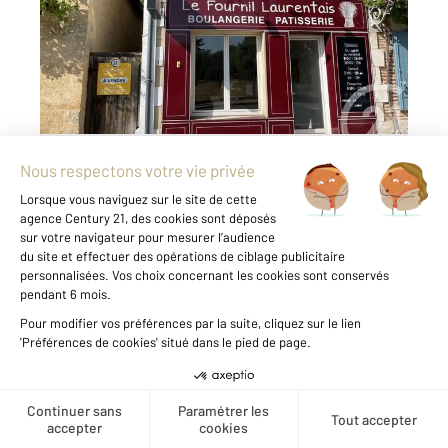
Maison à vendre
113 000 €
Au coeur du bourg dynamique de Saint Laurent
des Hommes, nous vous proposons cet
ensemble immobilier composée d'une
boulangerie, toute équipée, et d'un logement
de fonction, jardin avec dépendance, sur une
parcelle de 914 m2. La partie habitation ...
Voir le détail du bien
Créer une alerte