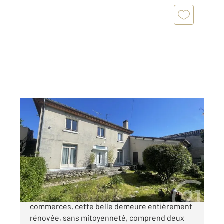
MONTPON MENESTEROL 24
2
275 m
, 9 pièces
Ref : 10743
Maison à vendre
299 000 €
Au centre de Montpon, à deux pas des
commerces, cette belle demeure entièrement
rénovée, sans mitoyenneté, comprend deux