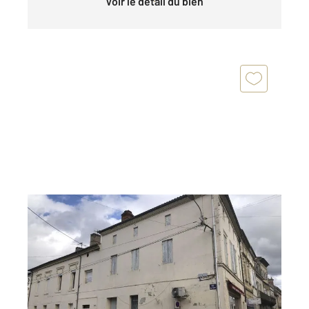
Voir le détail du bien
MONTPON MENESTEROL 24
2
173 m
, 4 pièces
Ref : 10699
Maison à vendre
110 000 €