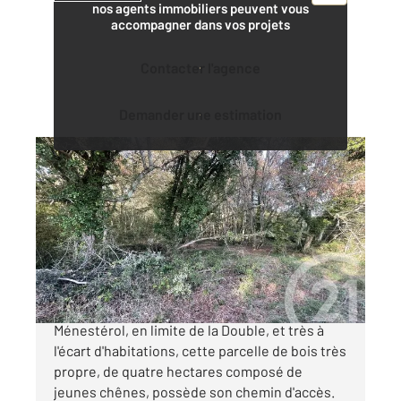
nos agents immobiliers peuvent vous
accompagner dans vos projets
Contacter l'agence
Demander une estimation
MONTPON MENESTEROL 24
2
40623 m
Ref : 10964
Terrain à vendre
17 000 €
Située sur la commune de Montpon-
Ménestérol, en limite de la Double, et très à
l'écart d'habitations, cette parcelle de bois très
propre, de quatre hectares composé de
jeunes chênes, possède son chemin d'accès.