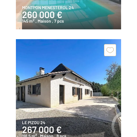
MONTPON MENESTEROL 24
260 000 €
2
145 m
, Maison
, 7 pcs
LE PIZOU 24
267 000 €
2
191,5 m
, Maison
, 8 pcs