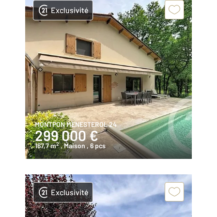
Exclusivité
MONTPON MENESTEROL 24
299 000 €
2
167,7 m
, Maison
, 6 pcs
Exclusivité