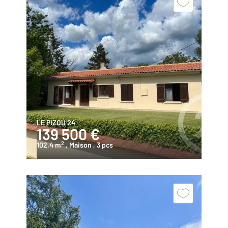
LE PIZOU 24
139 500 €
2
102,4 m
, Maison
, 3 pcs