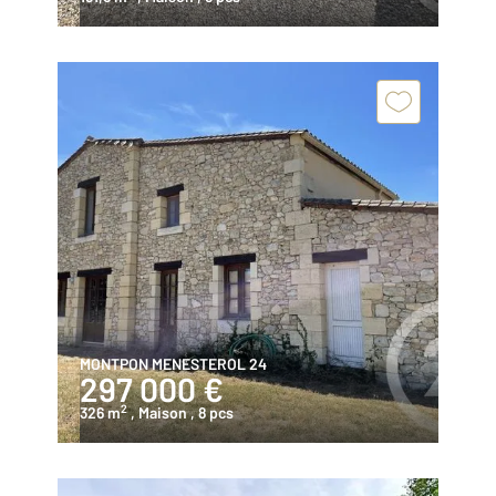
MONTPON MENESTEROL 24
297 000 €
2
326 m
, Maison
, 8 pcs