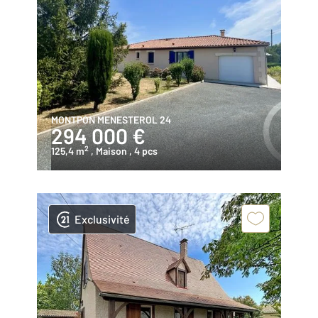
MONTPON MENESTEROL 24
294 000 €
2
125,4 m
, Maison
, 4 pcs
Exclusivité