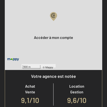
Parlons de vous, parlons biens
Votre compte :
Accéder à mon compte
500 m
©
Mappy
Votre agence est notée
Achat
Location
Vente
Gestion
9,1
/
10
9,6/10