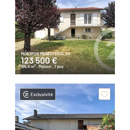
MONTPON MENESTEROL 24
123 500 €
2
165,8 m
, Maison
, 7 pcs
Exclusivité