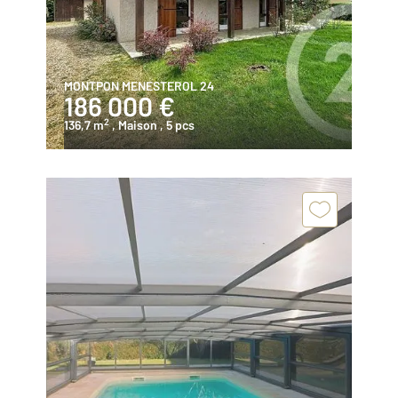
MONTPON MENESTEROL 24
186 000 €
2
136,7 m
, Maison
, 5 pcs