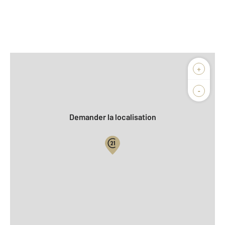
Afficher sur la carte :
+
Agence
Biens vendus
-
Demander la localisation
Vue globale
2
Surface totale : 177,6 m
2
Surface habitable : 131,6 m
2
Surface terrain : 4 441 m
Nombre de pièces : 6
[Voir le détail]