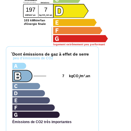
consommation
(énergie primaire)
émissions
197
7
2
2
kWh/m
.an
kg CO
/m
.an
2
103 kWh/m²/an
d'énergie finale
logement extrêmement peu performant
Dont émissions de gaz à effet de serre
*
peu d'émissions de CO2
7
kgCO
/m
.an
2
2
Émissions de CO2 très importantes