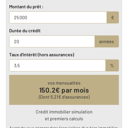
Montant du prêt :
€
Durée du crédit
années
Taux d'intérêt (hors assurances)
%
vos mensualités
150.2
€ par mois
(Dont
5.21
€ d’assurances)
Crédit immobilier simulation
et premiers calculs
Avant de vous engager dans l’acquisition d’un bien immobilier,